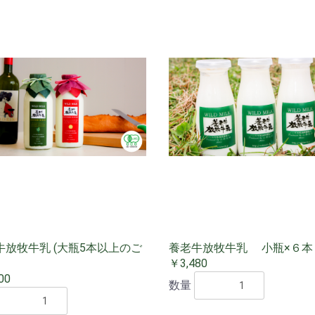
牛放牧牛乳 (大瓶5本以上のご
養老牛放牧牛乳 小瓶×６本
￥3,480
00
数量