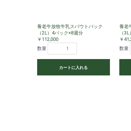
養老牛放牧牛乳スパウトバック
養老
（2L）4パック×8週分
（3L
￥112,000
￥41,
数量
数量
カートに入れる