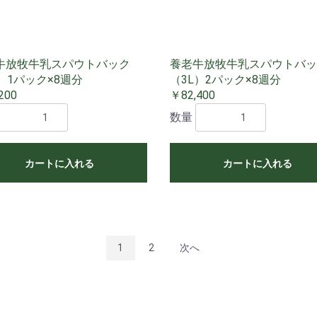
牛放牧牛乳スパウトバック
養老牛放牧牛乳スパウトバッ
）1パック×8週分
（3L）2パック×8週分
200
￥82,400
数量
カートに入れる
カートに入れる
1
2
次へ