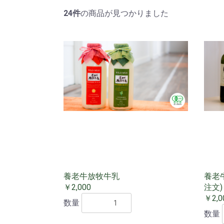
24件
の商品が見つかりました
養老牛放牧牛乳
養老
￥2,000
注文)
￥2,0
数量
数量