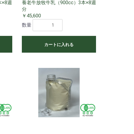
本×8週
養老牛放牧牛乳（900cc）3本×8週
分
￥45,600
数量
カートに入れる