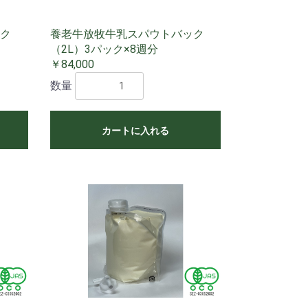
ク
養老牛放牧牛乳スパウトバック
（2L）3パック×8週分
￥84,000
数量
カートに入れる