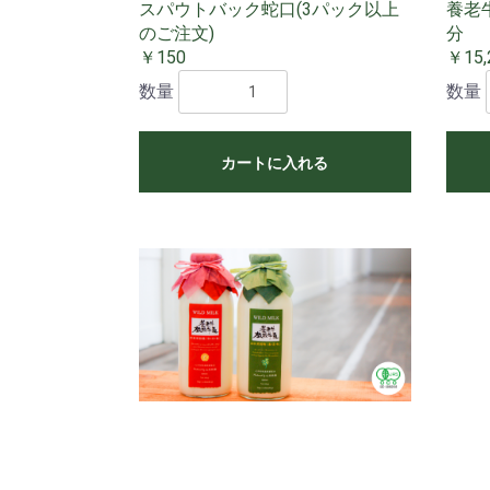
スパウトバック蛇口(3パック以上
養老牛
のご注文)
分
￥150
￥15,
数量
数量
カートに入れる