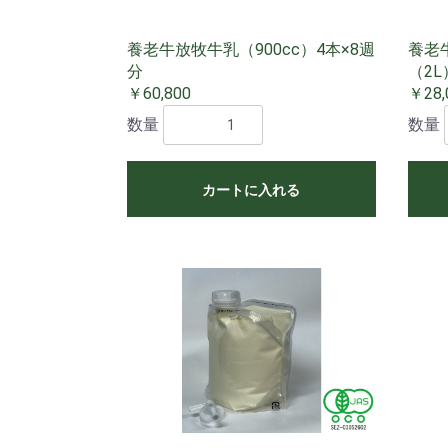
養老牛放牧牛乳（900cc）4本×8週
養老
分
（2L
￥60,800
￥28,
数量
数量
カートに入れる